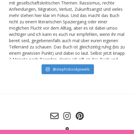
@stephsbookjewels