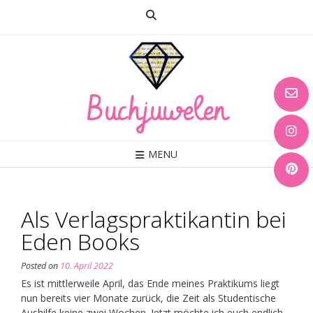
Skip
to
content
Buchjuwelen
MENU
Als Verlagspraktikantin bei
Eden Books
Posted on
10. April 2022
Es ist mittlerweile April, das Ende meines Praktikums liegt
nun bereits vier Monate zurück, die Zeit als Studentische
Aushilfe keine zwei Wochen. Jetzt möchte ich euch endlich