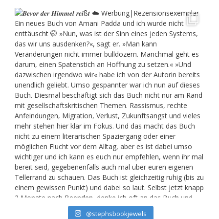
@stephsbookjewels