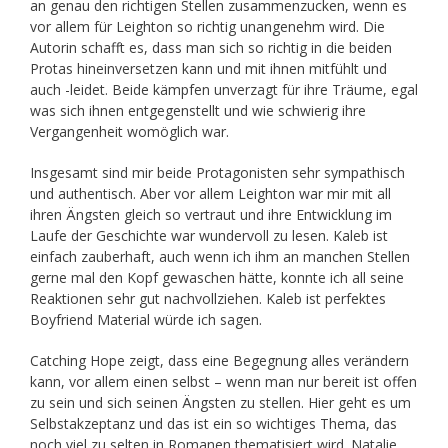
an genau den richtigen Stellen zusammenzucken, wenn es
vor allem für Leighton so richtig unangenehm wird. Die
Autorin schafft es, dass man sich so richtig in die beiden
Protas hineinversetzen kann und mit ihnen mitfühlt und
auch -leidet. Beide kämpfen unverzagt für ihre Träume, egal
was sich ihnen entgegenstellt und wie schwierig ihre
Vergangenheit womöglich war.
Insgesamt sind mir beide Protagonisten sehr sympathisch
und authentisch. Aber vor allem Leighton war mir mit all
ihren Ängsten gleich so vertraut und ihre Entwicklung im
Laufe der Geschichte war wundervoll zu lesen. Kaleb ist
einfach zauberhaft, auch wenn ich ihm an manchen Stellen
gerne mal den Kopf gewaschen hätte, konnte ich all seine
Reaktionen sehr gut nachvollziehen. Kaleb ist perfektes
Boyfriend Material würde ich sagen.
Catching Hope zeigt, dass eine Begegnung alles verändern
kann, vor allem einen selbst – wenn man nur bereit ist offen
zu sein und sich seinen Ängsten zu stellen. Hier geht es um
Selbstakzeptanz und das ist ein so wichtiges Thema, das
noch viel zu selten in Romanen thematisiert wird. Natalie