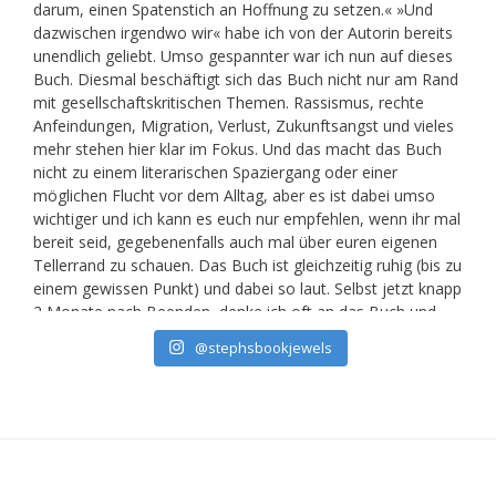
@stephsbookjewels