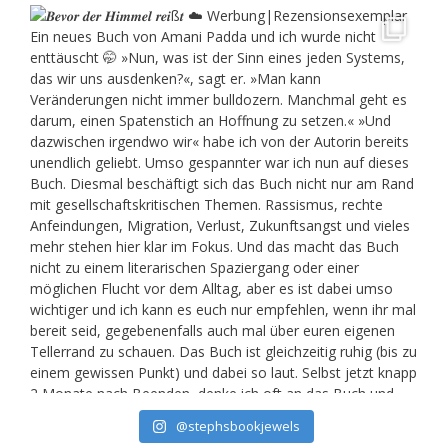
@stephsbookjewels