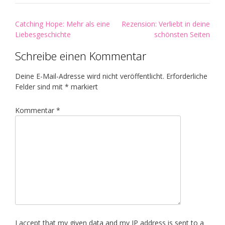
Post
Catching Hope: Mehr als eine
Rezension: Verliebt in deine
navigation
Liebesgeschichte
schönsten Seiten
Schreibe einen Kommentar
Deine E-Mail-Adresse wird nicht veröffentlicht.
Erforderliche
Felder sind mit
*
markiert
Kommentar
*
I accept that my given data and my IP address is sent to a