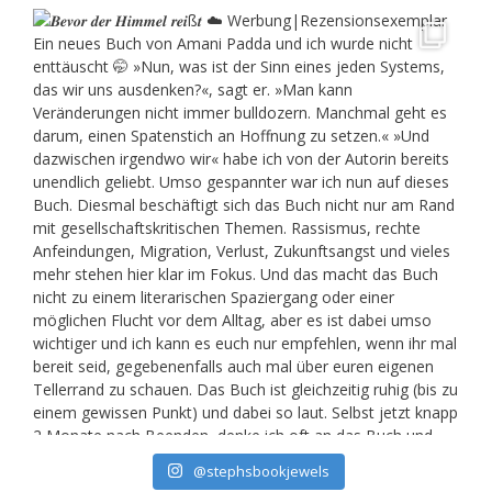
@stephsbookjewels