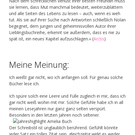
Nach dem schrecklichen Verlust ihrer besten Freundin muss
sie lernen, dass Mut manchmal bedeutet, weiterzublättern
und alle Seiten des Lebens zu lesen – auch, wenn es weh
tut. Als sie auf ihrer Suche nach Antworten schließlich Nolan
begegnet, dem jungen und geheimnisvollen Autor ihrer
Lieblingsbuchreihe, erkennt sie außerdem, dass es nie zu
spät ist, ein neues Kapitel aufzuschlagen.« (
Arctis
)
Meine Meinung:
Ich weißt gar nicht, wo ich anfangen soll. Für genau solche
Bücher lese ich.
Ich spüre solch eine Leere und Fülle zugleich in mir, dass ich
gar nicht weiß wohin mit mir. Solche Gefühle habe ich in all
meinen Lesejahren nur ganz ganz selten verspürt.
Besonders in den letzten Jahren noch seltener.
Der Schreibstil ist unglaublich berührend. Gefühlt könnte
jeder Satz ein tolles Zitat sein, gleichzeitig wirkt es weder