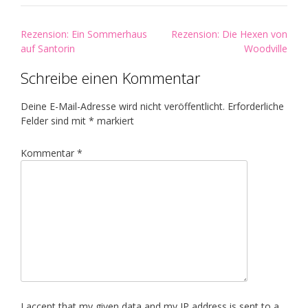
Post
Rezension: Ein Sommerhaus
Rezension: Die Hexen von
navigation
auf Santorin
Woodville
Schreibe einen Kommentar
Deine E-Mail-Adresse wird nicht veröffentlicht.
Erforderliche
Felder sind mit
*
markiert
Kommentar
*
I accept that my given data and my IP address is sent to a