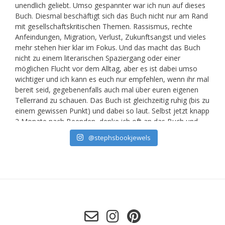
@stephsbookjewels