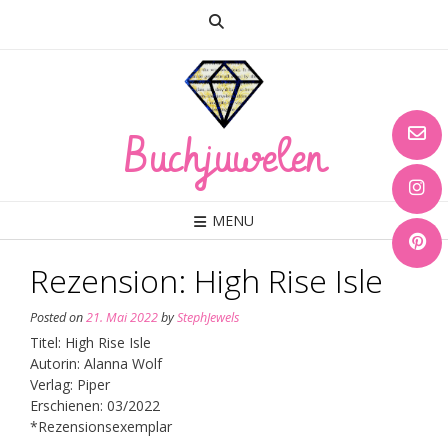
Skip
to
content
Buchjuwelen
MENU
Rezension: High Rise Isle
Posted on
21. Mai 2022
by
StephJewels
Titel: High Rise Isle
Autorin: Alanna Wolf
Verlag: Piper
Erschienen: 03/2022
*Rezensionsexemplar