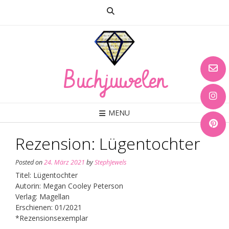
Skip
to
content
Buchjuwelen
MENU
Rezension: Lügentochter
Posted on
24. März 2021
by
StephJewels
Titel: Lügentochter
Autorin: Megan Cooley Peterson
Verlag: Magellan
Erschienen: 01/2021
*Rezensionsexemplar