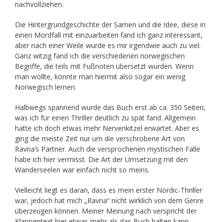
nachvollziehen.
Die Hintergrundgeschichte der Samen und die Idee, diese in
einen Mordfall mit einzuarbeiten fand ich ganz interessant,
aber nach einer Weile wurde es mir irgendwie auch zu viel.
Ganz witzig fand ich die verschiedenen norwegischen
Begriffe, die teils mit Fußnoten übersetzt wurden. Wenn
man wollte, könnte man hiermit also sogar ein wenig
Norwegisch lernen.
Halbwegs spannend wurde das Buch erst ab ca. 350 Seiten,
was ich für einen Thriller deutlich zu spät fand. Allgemein
hatte ich doch etwas mehr Nervenkitzel erwartet. Aber es
ging die meiste Zeit nur um die verschrobene Art von
Ravna’s Partner. Auch die versprochenen mystischen Fälle
habe ich hier vermisst. Die Art der Umsetzung mit den
Wanderseelen war einfach nicht so meins.
Vielleicht liegt es daran, dass es mein erster Nordic-Thriller
war, jedoch hat mich „Ravna“ nicht wirklich von dem Genre
überzeugen können. Meiner Meinung nach verspricht der
Klappentext hier etwas mehr als das Buch halten kann.