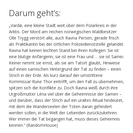
Darum geht’s:
„Vardø, eine kleine Stadt weit über dem Polarkreis in der
Arktis. Der Mord am reichen norwegischen Waldbesitzer
Olle Trygg verstört alle, auch Ravna Persen, gerade frisch
als Praktikantin bei der örtlichen Polizeidienststelle gelandet.
Ravna hat keinen leichten Stand bei ihren Kollegen: Sie ist
eine blutige Anfängerin, sie ist eine Frau und … sie ist Samin.
Keiner nimmt sie ernst, als sie am Tatort glaubt, Hinweise
auf einen samischen Hintergrund der Tat zu finden – einen
Strich in der Erde. Als kurz darauf der umstrittene
Kommissar Rune Thor eintrifft, um den Fall zu übernehmen,
spitzen sich die Konflikte zu. Doch Ravna weiß durch ihre
Urgroßmutter Léna viel über die Geheimnisse der Samen –
und darüber, dass der Strich auf ein uraltes Ritual hindeutet,
mit dem die Wanderseelen der Toten daran gehindert
werden sollen, in die Welt der Lebenden zurückzukehren.
Wer immer die Tat begangen hat, muss dieses Geheimnis
kennen.“ (RandomHouse)