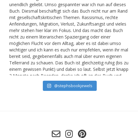
@stephsbookjewels