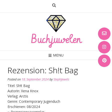
Skip
to
content
Buchjuwelen
MENU
Rezension: Sh!t Bag
Posted on
18. September 2024
by
StephJewels
Titel: Sh!t Bag
Autorin: Xena Knox
Verlag: Arctis
Genre: Contemporary Jugenduch
Erschienen: 08/2024
~ Rezensionsexemplar