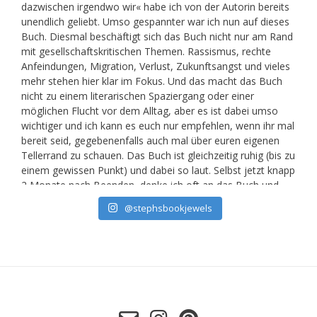
@stephsbookjewels