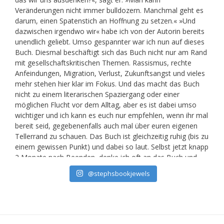
@stephsbookjewels